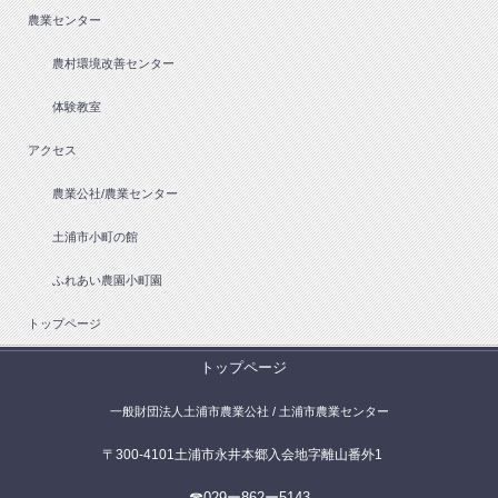
農業センター
農村環境改善センター
体験教室
アクセス
農業公社/農業センター
土浦市小町の館
ふれあい農園小町園
トップページ
トップページ
一般財団法人土浦市農業公社 / 土浦市農業センター
〒300-4101土浦市永井本郷入会地字離山番外1
☎029ー862ー5143