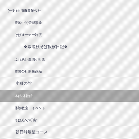
(一財)土浦市農業公社
農地中間管理事業
そばオーナー制度
🍀常陸秋そば観察日記🍀
ふれあい農園小町園
農業公社取扱商品
小町の館
本館/体験館
体験教室・イベント
そば処“小町庵”
朝日峠展望コース