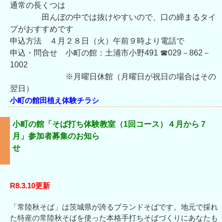
通常の長くつは
田んぼの中では抜けやすいので、口の締まるタイ
プがおすすめです
申込方法 ４月２８日（火）午前９時より電話で
申込・問合せ 小町の館：土浦市小野491 ☎029－862－
1002
※月曜日休館（月曜日が祝日の場合はその
翌日）
小町の館田植え体験チラシ
小町の館「そば打ち体験教室（1回コース）４月から７
月」参加者募集のお知ら
せ
R8.3.10更新
「常陸秋そば」は茨城県が誇るブランドそばです。地元で採れ
た特産の常陸秋そばを使った本格手打ちそばづくりにあなたも