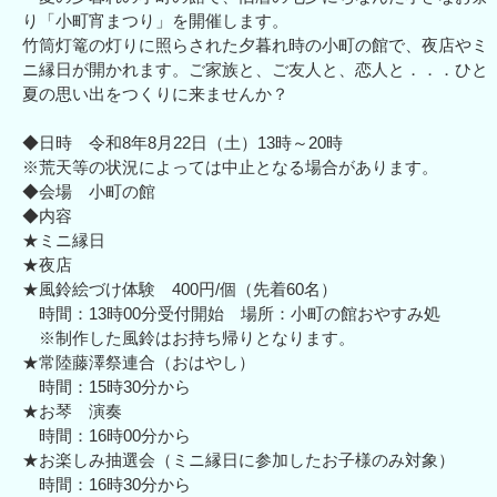
り「小町宵まつり」を開催します。
竹筒灯篭の灯りに照らされた夕暮れ時の小町の館で、夜店やミ
ニ縁日が開かれます。ご家族と、ご友人と、恋人と．．．ひと
夏の思い出をつくりに来ませんか？
◆日時 令和8年8月22日（土）13時～20時
※荒天等の状況によっては中止となる場合があります。
◆会場 小町の館
◆内容
★ミニ縁日
★夜店
★風鈴絵づけ体験 400円/個（先着60名）
時間：13時00分受付開始 場所：小町の館おやすみ処
※制作した風鈴はお持ち帰りとなります。
★常陸藤澤祭連合（おはやし）
時間：15時30分から
★お琴 演奏
時間：16時00分から
★お楽しみ抽選会（ミニ縁日に参加したお子様のみ対象）
時間：16時30分から