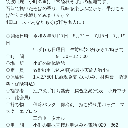
筑波山麓、小町の里は「常陸秋そば」の産地です。
石臼で挽いたそばの香り、風味を楽しみながら、手打ちそ
ば作りに挑戦してみませんか？
4回コースであなたもそば打ち名人に！
◇開催日時 令和８年5月17日 6月21日 7月5日 7月19
日
いずれも日曜日 午前9時30分から12時まで
◇時 間 9：30～12：00
◇場 所 小町の館体験館
◇定 員 各8名(申し込み順)※最小実施人数4名
◇体験料 1人2,750円/回(現金支払いのみ、材料費・指導
料・保険料込)
◇指導者 江戸流手打ち蕎麦 鵜合之衆(代表 小野マサ
ル 他会員)
◇持ち物 保冷バック 保冷剤 持ち帰り用パック マ
スク エプロン
三角巾 タオル
◇申 問 小町の館へ直接お申込みか電話 029－862－