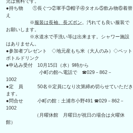
児は無料です。
●持ち物 ①長ぐつ②軍手③帽子④タオル⑤飲み物⑥着替
え
※
服装は長袖、長ズボン
。汚れても良い服装で
お願いします。
※水道水で手洗い等は出来ます。シャワー施設
はありません。
●参加者プレゼント ◇地元産もち米（大人のみ）◇ペット
ボトルドリンク
●申込み受付 10月15日（水）9時から
小町の館へ電話で ☎029－862－
1002
●定 員 50名※定員になり次第締め切らせていただき
ます。
●問合せ 小町の館：土浦市小野491 ☎029－862－
1002
（月曜休館 月曜日が祝日の場合は火曜休
館）