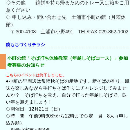
◇その他 鏡餅を持ち帰るためのトレー又は箱をご用
意ください
◇ 申し込み・問い合わせ先 土浦市小町の館（月曜休
館）
〒300-4108 土浦市小野491 TEL/FAX 029-862-1002
鏡もちづくりチラシ
小町の館「そば打ち体験教室（年越しそばコース）」参加
者募集のお知らせ
こちらのイベントは終了しました。
●小町の里周辺は常陸秋そばの産地です。新そばの香り、風
味を楽しみながら手打ちそば作りにチャレンジしてみませ
んか？ そば打ちを覚え、自分で打った年越しそばで、良
い年を迎えましょう！
◇開催日 12月21日（日）
◇時 間 午前9時30分から12時まで◇定 員 8人（申し
込み順）
※最小実施人数4名