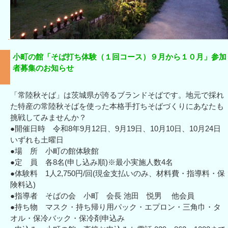
小町の館「そば打ち体験（１回コース）９月から１０月」参加
者募集のお知らせ
「常陸秋そば」は茨城県が誇るブランドそばです。地元で採れ
た特産の常陸秋そばを使った本格手打ちそばづくりにあなたも
挑戦してみませんか？
●開催日時 令和8年9月12日、9月19日、10月10日、10月24日
いずれも土曜日
●場 所 小町の館体験館
●定 員 各8名(申し込み順)※最小実施人数4名
●体験料 1人2,750円/回(現金支払いのみ、材料費・指導料・保
険料込)
●指導者 そばの会 小町 会長 池田 悦男 他会員
●持ち物 マスク・持ち帰り用パック・エプロン・三角巾・タ
オル・保冷バック・保冷剤申込み