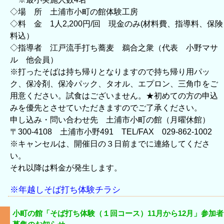
◇場 所 土浦市小町の館体験工房
◇料 金 1人2,200円/回 現金のみ(材料費、指導料、保険
料込）
◇指導者 江戸流手打ち蕎麦 鵜合之衆（代表 小野マサ
ル 他会員）
※打ったそばは持ち帰りとなりますので持ち帰り用パッ
ク、保冷剤、保冷パック、タオル、エプロン、三角巾をご
用意ください。試食はございません。★初めての方の申込
みを優先とさせていただきますのでご了承ください。
申し込み・問い合わせ先 土浦市小町の館（月曜休館）
〒300-4108 土浦市小野491 TEL/FAX 029-862-1002
※キャンセルは、開催日の３日前までに連絡してくださ
い。
それ以降は料金が発生します。
※年越しそば打ち体験チラシ
小町の館「そば打ち体験（１回コース）11月から12月」参加者