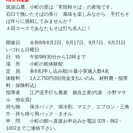
筑波山麓、小町の里は「常陸秋そば」の産地です。
石臼で挽いたそばの香り、風味を楽しみながら、手打ちそ
ば作りに挑戦してみませんか？
４回コースであなたもそば打ち名人に！
開催日 令和8年8月2日、8月17日、9月7日、9月21日
いづれも日曜日
日 時 午前9時30分から12時まで
場 所 小町の館体験館
定 員 各8名(申し込み順)※最小実施人数4名
体験料 1人2,750円/回(現金支払いのみ、材料費・指導
料・保険料込)
指導者 江戸流手打ち蕎麦 鵜合之衆(代表 小野マサ
ル 他会員)
持ち物 保冷バック、保冷剤、マスク、エプロン・三角
巾・持ち帰り用パック・タオル
申 問 小町の館へ直接お申込みか電話 029－862－
1002までご連絡下さい。