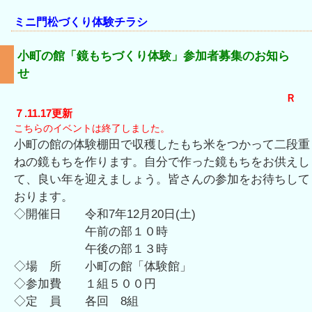
ミニ門松づくり体験チラシ
小町の館「鏡もちづくり体験」参加者募集のお知ら
せ
Ｒ
７.11.17更新
こちらのイベントは終了しました。
小町の館の体験棚田で収穫したもち米をつかって二段重
ねの鏡もちを作ります。自分で作った鏡もちをお供えし
て、良い年を迎えましょう。皆さんの参加をお待ちして
おります。
◇開催日 令和7年12月20日(土)
午前の部１０時
午後の部１３時
◇場 所 小町の館「体験館」
◇参加費 １組５００円
◇
定 員 各回 8組