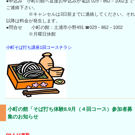
●申込み 小町の館へ直接お申込みか電話 029－862－1002まで
ご連絡下さい。
※キャンセルは3日前までに連絡してください。それ
以降は料金が発生します。
●問合せ 小町の館：土浦市小野491 ☎029－862－1002
※月曜日休館
小町そば打ち講座1回コースチラシ
小町の館「そば打ち体験8.9月（４回コース）参加者募
集のお知らせ
R8.6.16更新