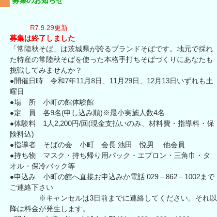
募集のお知らせ
R7.9.29更新
募集は終了しました
「常陸秋そば」は茨城県が誇るブランドそばです。地元で採れ
た特産の常陸秋そばを使った本格手打ちそばづくりにあなたも
挑戦してみませんか？
●開催日時 令和7年11月8日、11月29日、12月13日いずれも土
曜日
●場 所 小町の館体験館
●定 員 各9名(申し込み順)※最小実施人数4名
●体験料 1人2,200円/回(現金支払いのみ、材料費・指導料・保
険料込)
●指導者 そばの会 小町 会長 池田 悦男 他会員
●持ち物 マスク・持ち帰り用パック・エプロン・三角巾・タ
オル・保冷バック等
●申込み 小町の館へ直接お申込みか電話 029－862－1002まで
ご連絡下さい
※キャンセルは3日前までに連絡してください。それ以
降は料金が発生します。