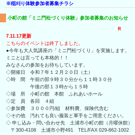
※稲刈り体験参加者募集チラシ
小町の館「ミニ門松づくり体験」参加者募集のお知らせ
Ｒ
7.11.17更新
こちらのイベントは終了しました。
●今年も大人気講座の「ミニ門松づくり」を実施します。
ミニとは言っても本格的！！
みなさんの参加をお待ちしています。
◇開催日 令和７年１２月２０日（土）
◇時 間 午前の部９時３０分から１１時３０分
午後の部１３時から１５時
◇場 所 小町の館 本館 ふれあいホール
◇定 員 各回 ４組
◇参加費 ３０００円/組 材料費、保険代含む
◇その他 汚れても良い服装と軍手をご用意ください。
◇ 申し込み・問い合わせ先 土浦市小町の館（月曜休館）
〒300-4108 土浦市小野491 TEL/FAX 029-862-1002