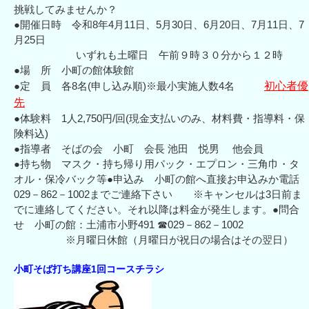
挑戦してみませんか？
●開催日時 令和8年4月11日、5月30日、6月20日、7月11日、7
月25日
いずれも土曜日 午前９時３０分から１２時
●場 所 小町の館体験館
●定 員 各8名(申し込み順)※最小実施人数4名
初心者優
先
●体験料 1人2,750円/回(現金支払いのみ、材料費・指導料・保
険料込)
●指導者 そばの会 小町 会長 池田 悦男 他会員
●持ち物 マスク・持ち帰り用パック・エプロン・三角巾・タ
オル・保冷バック等●申込み 小町の館へ直接お申込みか電話
029－862－1002までご連絡下さい ※キャンセルは3日前ま
でに連絡してください。それ以降は料金が発生します。●問合
せ 小町の館：土浦市小野491 ☎029－862－1002
※月曜日休館（月曜日が祝日の場合はその翌日）
小町そば打ち講座1回コースチラシ