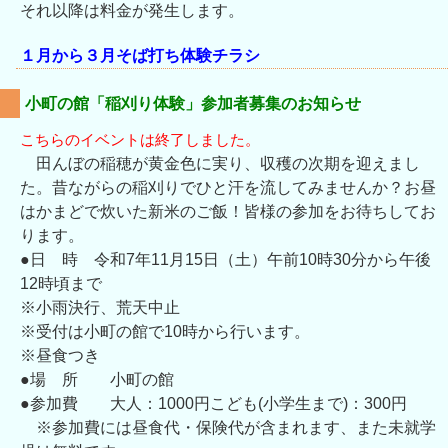
それ以降は料金が発生します。
１月から３月そば打ち体験チラシ
小町の館「稲刈り体験」参加者募集のお知らせ
こちらのイベントは終了しました。
田んぼの稲穂が黄金色に実り、収穫の次期を迎えまし
た。昔ながらの稲刈りでひと汗を流してみませんか？お昼
はかまどで炊いた新米のご飯！皆様の参加をお待ちしてお
ります。
●日 時 令和7年11月15日（土）午前10時30分から午後
12時頃まで
※小雨決行、荒天中止
※受付は小町の館で10時から行います。
※昼食つき
●場 所 小町の館
●参加費 大人：1000円こども(小学生まで)：300円
※参加費には昼食代・保険代が含まれます、また未就学