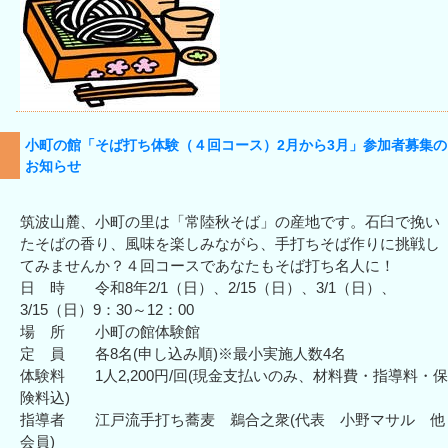
小町の館「そば打ち体験（４回コース）2月から3月」参加者募集の
お知らせ
筑波山麓、小町の里は「常陸秋そば」の産地です。石臼で挽い
たそばの香り、風味を楽しみながら、手打ちそば作りに挑戦し
てみませんか？４回コースであなたもそば打ち名人に！
日 時 令和8年2/1（日）、2/15（日）、3/1（日）、
3/15（日）9：30～12：00
場 所 小町の館体験館
定 員 各8名(申し込み順)※最小実施人数4名
体験料 1人2,200円/回(現金支払いのみ、材料費・指導料・保
険料込)
指導者 江戸流手打ち蕎麦 鵜合之衆(代表 小野マサル 他
会員)