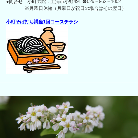
●問合せ 小町の館：土浦市小野491 ☎029－862－1002
※月曜日休館（月曜日が祝日の場合はその翌日）
小町そば打ち講座1回コースチラシ