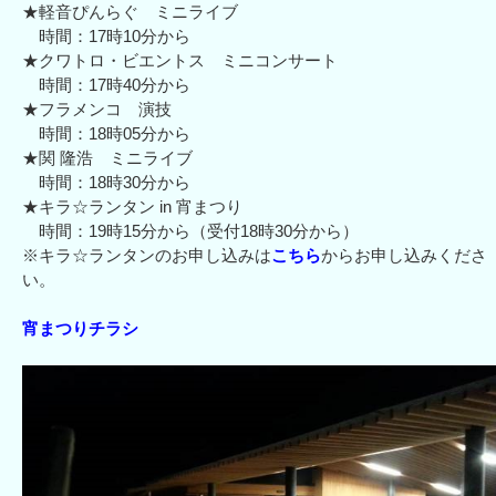
★軽音ぴんらぐ ミニライブ
時間：17時10分から
★クワトロ・ビエントス ミニコンサート
時間：17時40分から
★フラメンコ 演技
時間：18時05分から
★関 隆浩 ミニライブ
時間：18時30分から
★キラ☆ランタン in 宵まつり
時間：19時15分から（受付18時30分から）
※キラ☆ランタンのお申し込みは
こちら
からお申し込みくださ
い。
宵まつりチラシ