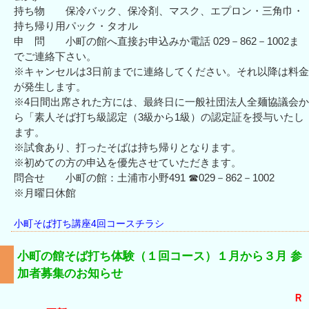
持ち物 保冷バック、保冷剤、マスク、エプロン・三角巾・
持ち帰り用パック・タオル
申 問 小町の館へ直接お申込みか電話 029－862－1002ま
でご連絡下さい。
※キャンセルは3日前までに連絡してください。それ以降は料金
が発生します。
※4日間出席された方には、最終日に一般社団法人全麺協議会か
ら「素人そば打ち級認定（3級から1級）の認定証を授与いたし
ます。
※試食あり、打ったそばは持ち帰りとなります。
※初めての方の申込を優先させていただきます。
問合せ 小町の館：土浦市小野491 ☎029－862－1002
※月曜日休館
小町そば打ち講座4回コースチラシ
小町の館そば打ち体験（１回コース）１月から３月 参
加者募集のお知らせ
Ｒ