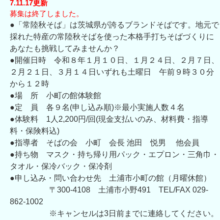
7.11.17更新
募集は終了しました。
●「常陸秋そば」は茨城県が誇るブランドそばです。地元で
採れた特産の常陸秋そばを使った本格手打ちそばづくりに
あなたも挑戦してみませんか？
●開催日時 令和８年１月１０日、１月２４日、２
月７日、
２月２１日、３月１４日いずれも土曜日 午前９時３０分
から１２時
●場 所 小町の館体験館
●定 員 各９名(申し込み順)※最小実施人数４名
●体験料 1人2,200円/回(現金支払いのみ、材料費・指導
料・保険料込)
●指導者 そばの会 小町 会長 池田 悦男 他会員
●持ち物 マスク・持ち帰り用パック・エプロン・三角巾・
タオル・保冷バック・保冷剤
●申し込み・問い合わせ先 土浦市小町の館（月曜休館）
〒300-4108 土浦市小野491 TEL/FAX 029-
862-1002
※キャンセルは3日前までに連絡してください。